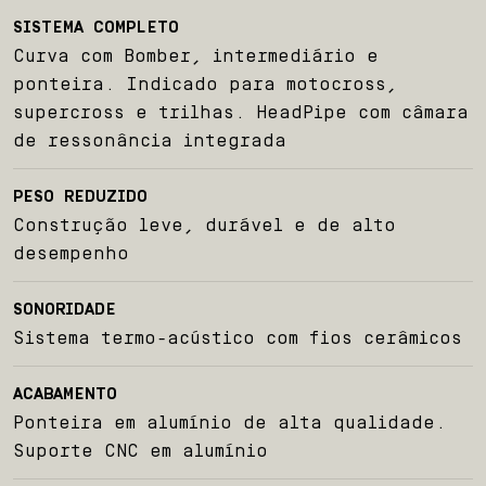
SISTEMA COMPLETO
Sobre nós
Curva com Bomber, intermediário e
ponteira. Indicado para motocross,
Produtos
supercross e trilhas. HeadPipe com câmara
de ressonância integrada
Team BelParts
PESO REDUZIDO
Construção leve, durável e de alto
Seja um revendedor
desempenho
Blog
SONORIDADE
Sistema termo-acústico com fios cerâmicos
Contato
ACABAMENTO
Ponteira em alumínio de alta qualidade.
Suporte CNC em alumínio