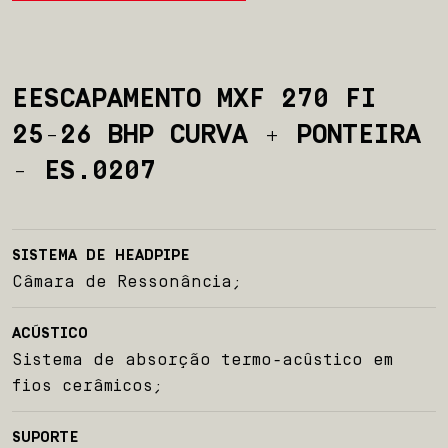
EESCAPAMENTO MXF 270 FI
25-26 BHP CURVA + PONTEIRA
- ES.0207
Início
Sobre nós
SISTEMA DE HEADPIPE
Câmara de Ressonância;
Produtos
ACÚSTICO
Sistema de absorção termo-acûstico em
Team BelParts
fios cerâmicos;
Seja um revendedor
SUPORTE