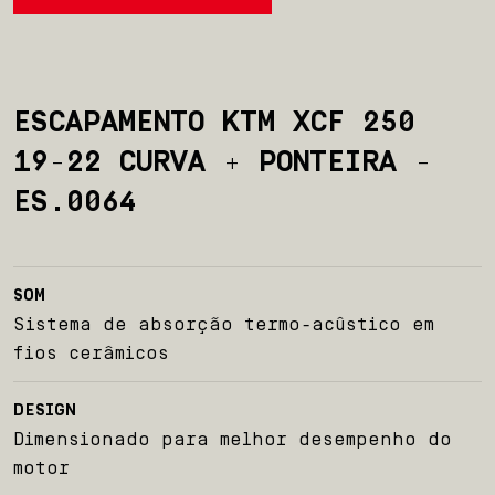
ESCAPAMENTO KTM XCF 250
19-22 CURVA + PONTEIRA -
ES.0064
Início
SOM
Sobre nós
Sistema de absorção termo-acûstico em
fios cerâmicos
Produtos
DESIGN
Team BelParts
Dimensionado para melhor desempenho do
motor
Seja um revendedor