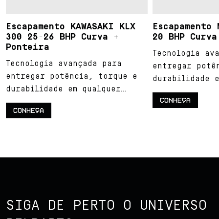
amento KAWASAKI KLX
Escapamento MXF RX 
5-26 BHP Curva +
20 BHP Curva + Pon
ira
Tecnologia avançada p
ogia avançada para
entregar potência, to
ar potência, torque e
durabilidade em qualq
lidade em qualquer
terreno.
CONHEÇA
o.
ÇA
SIGA DE PERTO O UNIVERSO