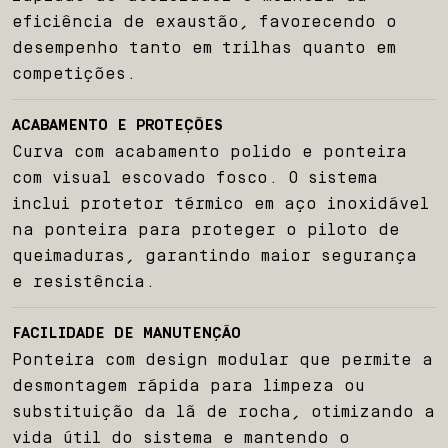
Produtos
eficiência de exaustão, favorecendo o
desempenho tanto em trilhas quanto em
Team BelParts
competições.
Seja um revendedor
ACABAMENTO E PROTEÇÕES
Curva com acabamento polido e ponteira
Blog
com visual escovado fosco. O sistema
inclui protetor térmico em aço inoxidável
Contato
na ponteira para proteger o piloto de
queimaduras, garantindo maior segurança
e resistência.
FACILIDADE DE MANUTENÇÃO
Ponteira com design modular que permite a
desmontagem rápida para limpeza ou
substituição da lã de rocha, otimizando a
vida útil do sistema e mantendo o