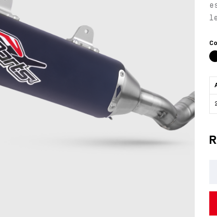
e
l
p
C
R