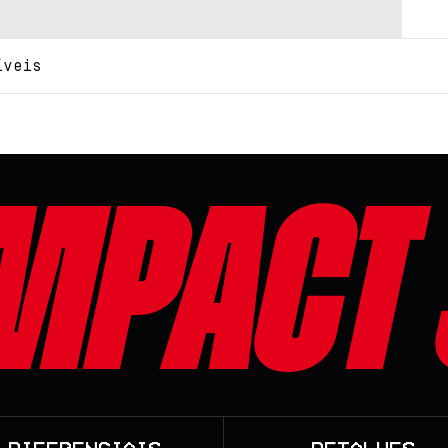
íveis
mpact 