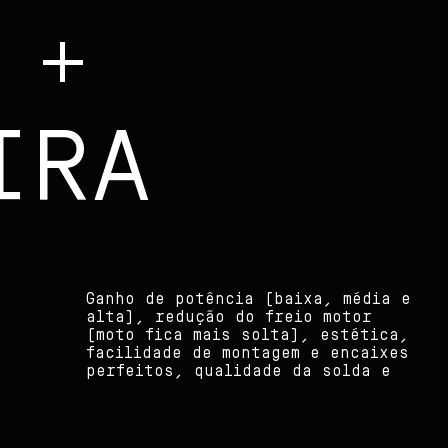
 +
IRA
Início
Ganho de potência (baixa, média e
acabamento do escape como um todo
alta), redução do freio motor
e o resultado nas pistas, um
(moto fica mais solta), estética,
escape confiável por ser seguro,
Sobre nós
facilidade de montagem e encaixes
perfeitos, qualidade da solda e
Produtos