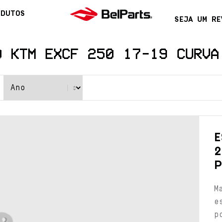
ODUTOS
SEJA UM RE
O KTM EXCF 250 17-19 CURVA
E
2
P
M
e
p