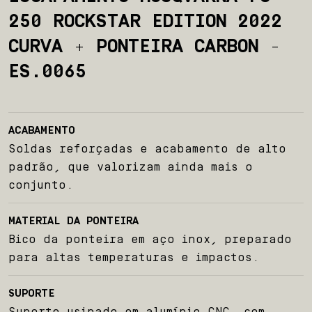
250 ROCKSTAR EDITION 2022
Início
CURVA + PONTEIRA CARBON -
Sobre nós
ES.0065
Produtos
ACABAMENTO
Team BelParts
Soldas reforçadas e acabamento de alto
padrão, que valorizam ainda mais o
Seja um revendedor
conjunto.
Blog
MATERIAL DA PONTEIRA
Bico da ponteira em aço inox, preparado
Contato
para altas temperaturas e impactos.
SUPORTE
Suporte usinado em alumínio CNC, com