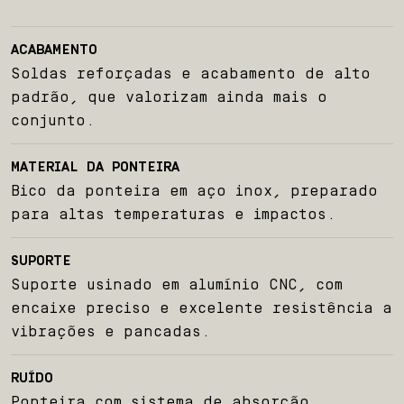
Sobre nós
ACABAMENTO
Produtos
Soldas reforçadas e acabamento de alto
padrão, que valorizam ainda mais o
Team BelParts
conjunto.
Seja um revendedor
MATERIAL DA PONTEIRA
Bico da ponteira em aço inox, preparado
para altas temperaturas e impactos.
Blog
SUPORTE
Contato
Suporte usinado em alumínio CNC, com
encaixe preciso e excelente resistência a
vibrações e pancadas.
RUÍDO
Ponteira com sistema de absorção