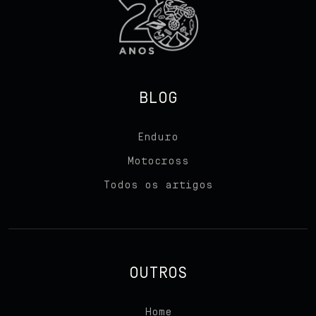
BLOG
Enduro
Motocross
Todos os artigos
Início
Sobre nós
OUTROS
Produtos
Home