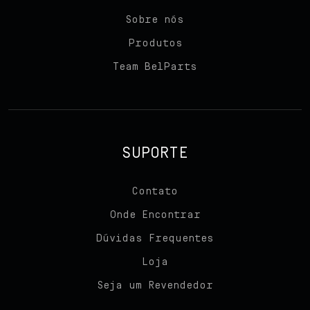
Sobre nós
Team BelParts
Produtos
Team BelParts
Seja um revendedor
Blog
Contato
SUPORTE
Contato
Onde Encontrar
Dúvidas Frequentes
Loja
Seja um Revendedor