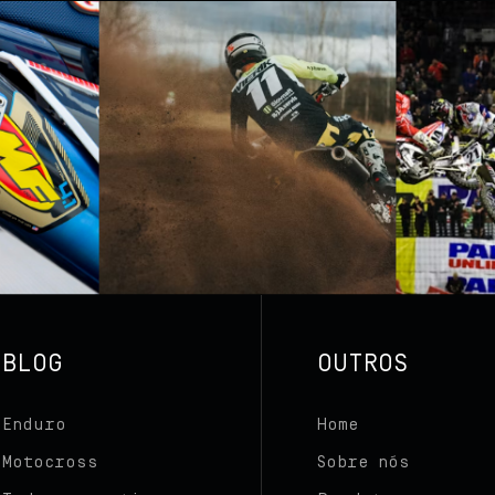
Team BelParts
Seja um revendedor
Blog
Contato
BLOG
OUTROS
Enduro
Home
Motocross
Sobre nós