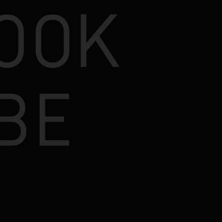
OOK
BE