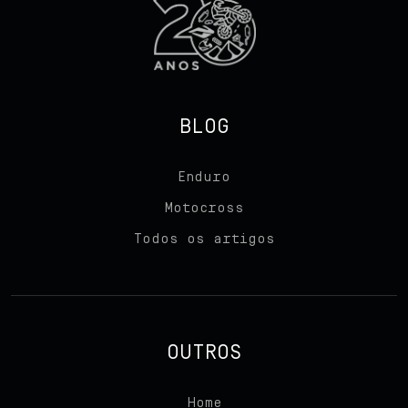
BLOG
Enduro
Motocross
Todos os artigos
Início
Sobre nós
OUTROS
Produtos
Home