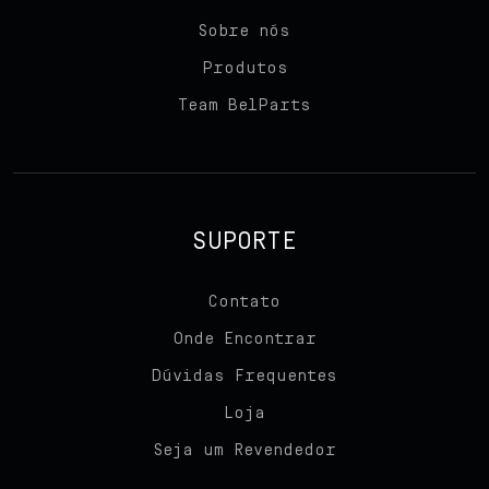
Sobre nós
Team BelParts
Produtos
Team BelParts
Seja um revendedor
Blog
Contato
SUPORTE
Contato
Onde Encontrar
Dúvidas Frequentes
Loja
Seja um Revendedor