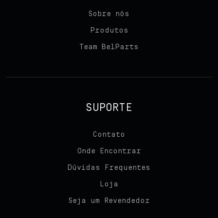
Sobre nós
Team BelParts
Produtos
Team BelParts
Seja um revendedor
Blog
Contato
SUPORTE
Contato
Onde Encontrar
Dúvidas Frequentes
Loja
Seja um Revendedor