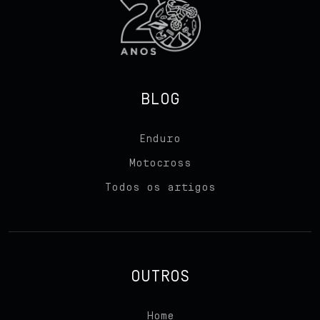
BLOG
Enduro
Motocross
Todos os artigos
Início
Sobre nós
OUTROS
Produtos
Home