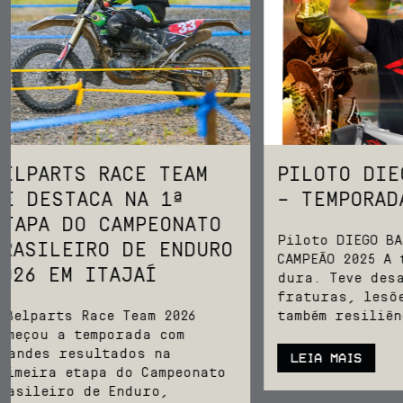
Início
Sobre nós
PILOTO DIEGO BASILIO
PATRIK 
– TEMPORADA 2025
CONQUIS
Produtos
MUNDIAL
Piloto DIEGO BASILIO –
2025 E 
CAMPEÃO 2025 A temporada foi
Team BelParts
HISTÓRI
dura. Teve desafios, quedas,
fraturas, lesões… Mas teve
BRASILE
Seja um revendedor
também resiliência, foco...
O Brasil t
LEIA MAIS
Blog
mundial de
Capila, qu
campeão da