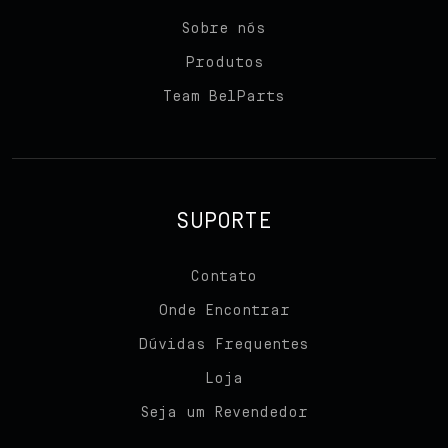
Sobre nós
Team BelParts
Produtos
Team BelParts
Seja um revendedor
Blog
Contato
SUPORTE
Contato
Onde Encontrar
Dúvidas Frequentes
Loja
Seja um Revendedor