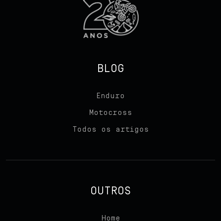
BLOG
Enduro
Motocross
Todos os artigos
Início
Sobre nós
OUTROS
Produtos
Home